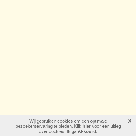
Wij gebruiken cookies om een optimale
X
bezoekerservaring te bieden. Klik
hier
voor een uitleg
login
over cookies. Ik ga
Akkoord
.
laatste wijziging: 23-07-2026
website maken